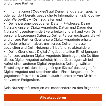
vor vier auf der Kreisstraße unterwegs. Als er sein
Auto geladen hatte und mit dem Austragen beginnen
wollte, versperrte ihm ein anderer Wagen die
Durchfahrt. Der Bote bat den Fahrer durchs offene
Fenster, das Auto an die Seite zu fahren. Der Mann
schlug den Zeitungsausträger daraufhin ins Gesicht.
Die Polizei sucht Zeugen.
Anzeige
Anzeige
Anzeige