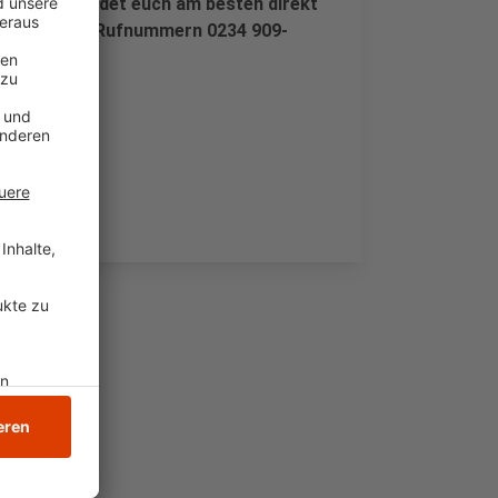
et habt, meldet euch am besten direkt
et unter den Rufnummern 0234 909-
eise.