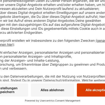
Hinweise. Wenn ihr etwas Verdächtiges beobacht
dort. Das zuständige Kriminalkommissariat bitt
8305 oder -4441 (Kriminalwache) um Zeugenhinw
Veröffentlicht:
Dienstag, 07.01.2025 11:26
Anzeige