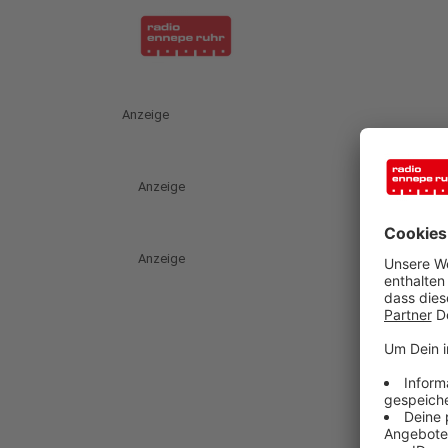
Anzeige
Anzeige
Anzeige