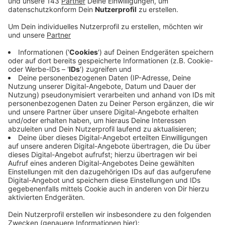
Schülerinnen und Schüler weiterführender
Schulen. Den Service bietet Arnsberg am 29., 30.
und 31. Januar an. Die genauen Zeiten und die
Zeugnis-Telefonnummer:
Zeugnis-Telefon-Nr.: 02931 / 82-3388
29. u. 30. 01., jeweils von 9:00 bis 12:00 Uhr und von
13:00 bis 15:00 Uhr sowie am 31. 01. von 09:00 bis
12:00 Uhr.
Außerhalb dieser Zeit besteht die Möglichkeit, sich
mit Fragen an die zentrale Rufnummer 02931/82-0
zu wenden. Von dieser zentralen Rufnummer
werden die Anrufe dann an die jeweiligen
Ansprechpartnerinnen und -partner weitergeleitet.
Veröffentlicht:
Freitag, 26.01.2024 14:34