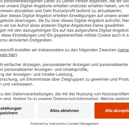
Auch in Herdecke gab es einen Einbruch, in eine Tisc
wurden Werkzeuge im Wert von mehreren tausend Euro
Zeuginnen und Zeugen. Die Einbrüche waren in Herde
und dem 22.10.25, um 7 Uhr, und in Wetter zwischen
22.10.25, um 8 Uhr. Zeuginnen und Zeugen können die
02324/9166-2200 anrufen.
Anzeige