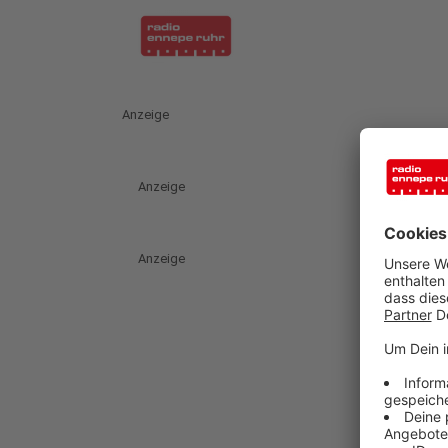
Anzeige
Anzeige
Anzeige