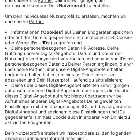
Anzeige
Sie liegt heute unverändert bei 4,0. Seit gestern
meldet das Gesundheitsamt eine Neuinfektion. Aktuell
sind 48 Menschen infiziert, Breckerfeld und
Gevelsberg sind coronafrei.
Die Oster-Impf-Aktion des Ennepe-Ruhr-Kreises mit
Astrazeneca geht diese Woche in die zweite Runde.
Die Menschen bekommen seit gestern ihre zweite
Impfe. Wer seine erste Impfung im Schwelmer Impf-
Drive-In bekommen hat, muss für den Zweittermin
ebenfalls die Nebenstelle ansteuern. In den
Einladungen der Kassenärztlichen Vereinigung gibt es
offenbar anderslautende Angaben. Die können
ignoriert werden, sagt der Kreis. Sie gehen auf einen
Systemfehler zurück. Grundsätzlich gilt: Die
Zweitimpfung findet am Ort der Erstimpfung statt.