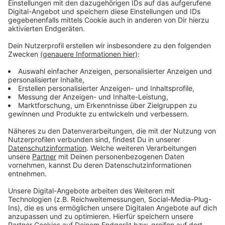
Rainbow Festival statt. Wir waren vor Ort und haben für
euch einige Bilder vom Festivaltag zum Durchklicken
mitgebracht.
Michael Patrick Kelly geht auf "Traces"-Tour in 2026
Konzertpräsentationen
|
2026 ist es für die MPK-Army
soweit: Michael Patrick Kelly geht wieder auf große
Tournee. Wir präsentieren zwei NRW-Termine.
"Follow your Dreams"-Tournee: Die besten Bilder aus
2025
Konzertpräsentationen
|
Die Musik aus über 100 Jahren
Disney-Geschichte: das bietet ein Besuch bei Disney in
Concert. Wir haben die besten Bilder aus Oberhausen.
Das war die "04.00 AM"-Tour von Kelvin Jones
Konzertpräsentationen
|
Kelvin Jones hat mit seiner
"04.00 AM Tour"-Tour Station in NRW gemacht. Hier seht
ihr die Fotos von seinem Auftritt in Köln.