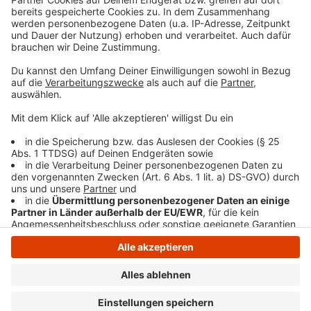
So war das Geheimkonzert mit Rea Garvey
Konzertpräsentationen
|
Er stand für einige von euch
exklusiv auf der Bühne. Der Rest kann das Rea Garvey-
Geheimkonzert nochmal im Radio erleben.
Leony: Live-Tournee in 2025 - die besten Bilder aus
Köln
Konzertpräsentationen
|
Popstar Leony ist nach dem
Tour-Erfolg in 2024 auch Anfang 2025 erneut auf
Konzertreise gewesen. Wir haben für euch die besten
Bilder vom Abend aus Köln.
Anzeige
Anzeige