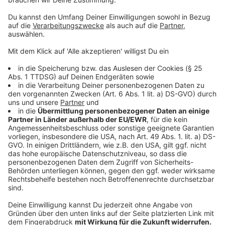
Senders bekannt geben, wenn dieser ausdrücklich einer
Veröffentlichung zugestimmt hat.
Der Gewinner verpflichtet sich, in vertretbarem Rahmen
kostenfrei für Audio-, Foto-, Bild- und Textpromotions im
Hörfunk, Internet oder gedruckten Veröffentlichungen zur
Verfügung zu stehen.
10. Abbruch Gewinnspiel
Der Gewinnspielanbieter behält sich vor, dass Gewinnspiel
jederzeit abzubrechen oder zu beenden. Dies gilt
insbesondere bei höherer Gewalt oder falls das
Gewinnspiel aus anderen (organisatorischen, technischen
oder rechtlichen) Gründen nicht durchgeführt bzw.
fortgesetzt werden kann. Den Teilnehmern stehen in einem
solchen Fall keine Ansprüche gegen den
Gewinnspielanbieter zu.