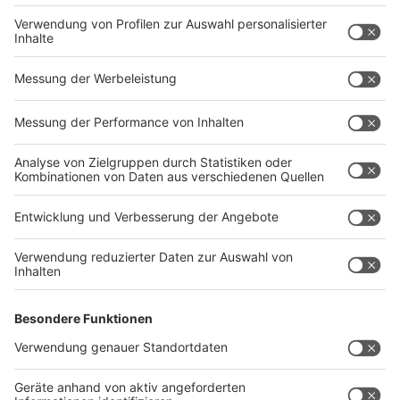
13. Verhältnis mündliche Angaben/schriftliche
Teilnahmebedingungen
Weichen mündliche Angaben im Hörfunkprogramm (z.B. in
der Moderation) inhaltlich von den vorstehenden
Allgemeinen Teilnahmebedingungen ab, so gelten
bezüglich der abweichenden Angaben ausschließlich die
Regelungen der Allgemeinen Teilnahmebedingungen bzw.
der schriftlichen Gewinnbeschreibungen auf der
Senderwebsite.
14. Salvatorische Klausel
Sollten eine oder mehrere der vorstehenden Klauseln ganz
oder teilweise nichtig, unwirksam oder undurchführbar sein
oder werden, bleiben die übrigen Bedingungen wirksam. An
deren Stelle tritt eine entsprechende gültige Klausel.
Gleiches gilt bei Vorliegen einer Regelungslücke.