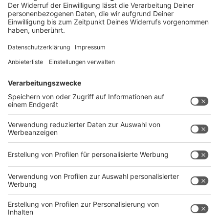
11. Rechtsweg
Der Rechtsweg ist ausgeschlossen.
12. Haftungsausschluss
Der Gewinnspielanbieter haftet nicht für Schäden aufgrund
von Störungen technischer Anlagen, für Verzögerungen
oder Unterbrechungen von Übertragungen oder für
Schäden, die im Zusammenhang mit der Teilnahme am
Gewinnspiel bzw. mit der Annahme und der Nutzung des
Gewinns stehen, es sei denn, der Gewinnspielanbieter bzw.
dessen Erfüllungsgehilfen handeln vorsätzlich oder grob
fahrlässig. Hiervon unberührt bleiben etwaige
Ersatzansprüche aufgrund der Verletzung von Leben,
Körper und Gesundheit sowie von wesentlichen
Vertragspflichten.