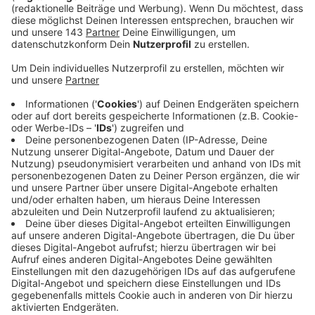
auf der Senderwebsite oder mündlich präsentierte Gewinn
ist nicht zwingend mit dem zu gewinnenden Gegenstand
identisch. Abweichungen, insbesondere im Modell, Farbe
und Ausstattung u.ä. sind möglich.
7. Ausschluss von Teilnehmern
Der Gewinnspielanbieter behält sich vor, Teilnehmer von
der Teilnahme am Gewinnspiel auszuschließen. Dies gilt
insbesondere bei schuldhaften Verstößen gegen die
Teilnahmebedingungen oder für den Fall, dass Teilnehmer
den Teilnahmevorgang oder das Spiel manipulieren bzw.
versuchen, zu manipulieren oder sich anderer unredlicher
Hilfsmittel bedienen.
Der Gewinnspielanbieter kann Teilnehmer ausschließen, bei
denen der begründete Verdacht besteht, dass diese sich
im Hörfunkprogramm des Senders (Gewinnergespräch mit