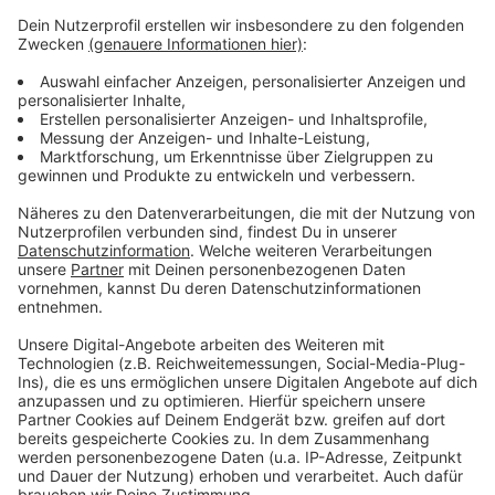
dem Moderator) in strafbarer, insbesondere in
ehrverletzender oder volksverhetzender Weise äußern
werden.
8. Ausschluss von der Ausschüttung des Gewinns
Minderjährige, die das 14. Lebensjahr nicht vollendet haben,
sind von der Gewinnausschüttung ausgeschlossen. Stellt
der Gewinnspielanbieter nachträglich fest, dass der
Teilnehmer einem im Sinne von Ziff. 7 zum Ausschluss
führenden Grund verwirklicht hat bzw. nicht
teilnahmeberechtigt im Sinne der Ziff. 3 war, kann der
Gewinnspielanbieter diesen von der Ausschüttung des
Gewinns ausschließen.
9. Veröffentlichung von Namen; Promotion
Der Sender darf den vollständigen Namen des Gewinners
öffentlich im Programm oder auf den Internetseiten des