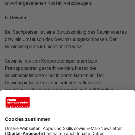
unvorhergesehenen Kosten vorzubeugen.
6. Gewinn
Bei Sachpreisen ist eine Barauszahlung des Gewinnwertes
bzw. ein Umtausch des Gewinns ausgeschlossen. Der
Gewinnanspruch ist nicht übertragbar.
Gewinne, die von Kooperationspartnern bzw.
Preissponsoren gestellt werden, bietet der
Gewinnspielanbieter nur in deren Namen an. Der
Gewinnspielanbieter ist in solchen Fällen nicht
verantwortlich für die rechtzeitige und vollständige
Ausschüttung des Gewinns sowie für Sach- bzw.
Rechtsmängel oder für die Zahlungsunfähigkeit des
Kooperationspartners und die daraus resultierenden Folgen
für das Gewinnspiel.
Der in der Gewinnspielbeschreibung gegebenenfalls bildlich