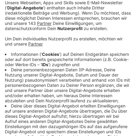
Anzeige
Ein echter Magier der Geschichte
Anzeige
Harry Houdini gilt bis heute als einer der größten
Zauberer aller Zeiten. Seine spektakulären Tricks und
Ausbrüche haben ihn weltberühmt gemacht.
Noch heute steht sein Name für Magie, Illusion und
großes Staunen.
Anzeige
Zaubern im digitalen Zeitalter
Anzeige