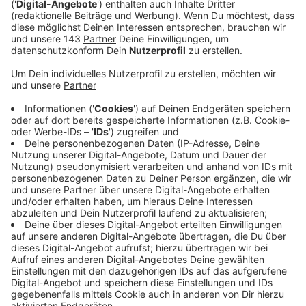
Anzeige
Urlaubsplanung oder einfach treiben lassen
Anzeige
Für viele beginnt jetzt die Zeit, in der der
Sommerurlaub geplant wird. Ziele vergleichen, Preise
checken, Unterkünfte buchen.
Aber was, wenn man
einfach mal nichts plant?
Anzeige
Hier ist es doch auch schön
Anzeige