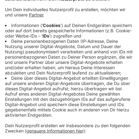
in Grundschulen. Ab nächsten Monat (01.07.26)
sollen alle Anmeldungen digital laufen, über das
Onlineportal Kinderkompass. Träger und Leitungen
der Kitas sowie Tagesmütter haben auf einer
Infoveranstaltung sehr positiv reagiert, heißt es
von der Stadt. Das neue System sei für alle
Betiligten vorteilhaft. Für die Umstellung hatte die
Stadt für zwei Monate einen Anmeldestopp
verhängt. Außerdem sollen die Elternbeiträge für
Kita-Plätze nur noch halb so hoch sein - allerdings
nur für Elternhäuser, die maximal 62.000 Euro pro
Jahr verdienen.
Veröffentlicht:
Dienstag, 30.06.2026 14:52
Anzeige