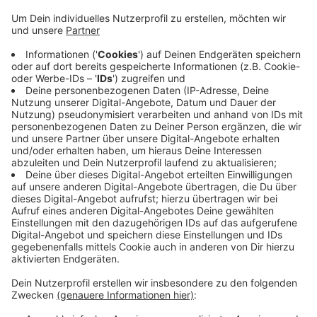
ein Mercedes Sprinter in einer Kurve des
Brenscheider Wegs mit der Leiplanke kollidiert.
Dadurch wurde der Tank beschädigt und Diesel lief
auf die Fahrbahn. Auch ein angrenzendes Feld und
der Finkenberger Bach wurden verunreinigt. Die
Feuerwehr setzte Ölsperren im Bach und streute
die Straße ab. Auch die Untere Wasserbehörde des
Kreises wurde alarmiert. Zur Dekontamination
musste auch Erdreich ausgehoben werden. Die
Reinigung der Straße hat eine Fachfirma
übernommen.
Veröffentlicht:
Donnerstag, 07.05.2026 13:06
Anzeige