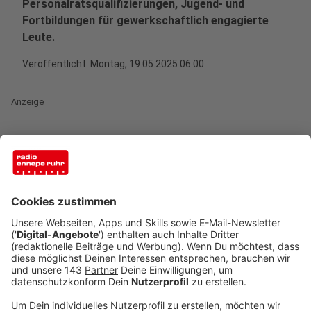
Personalratsqualifizierungen, Jugend- und
Fortbildungen für gewerkschaftlich engagierte
Leute.
Veröffentlicht:
Montag, 19.05.2025 06:00
Anzeige
Um den Standort noch attraktiver zu machen, lief ein
fünfjähriges Renovierungsprojekt - jetzt ist offiziell
wiedereröffnet. Bereichsleiter René Koroliuk zeigt
sich sehr zufrieden – er hat das Ganze begleitet und
mitkoordiniert: "Wir haben eine neues
Rezeptionsgebäude gebaut, wir haben alle
Seminarräume auf den aktuellsten Stand der Technik
durchrenoviert, alle Zimmer und Bäder sind neu
gemacht. Für die nächsten zehn Jahre ist es hier alles
super Standard und unsere Bildungsveranstaltungen