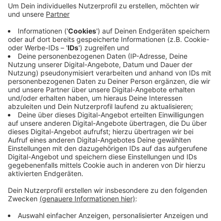
der Maiwochen hat die Stadt außerdem einen
limitierten Jubiläumsbecher aufgelegt, den die
Herdecker Vereine an ihren Ständen verkaufen. Ein
Link zum kompletten Maiwochen-Programm steht
hier
. Weil am 15. Mai viele städtische
Mitarbeiterinnen und Mitarbeiter durch die
Maiwoche beschäftigt sind, bleibt die
Stadtverwaltung an diesem Tag geschlossen.
Veröffentlicht:
Mittwoch, 13.05.2026 05:48
Anzeige
Anzeige