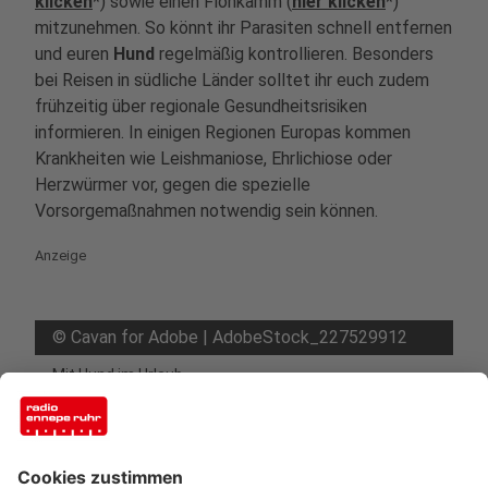
klicken
*) sowie einen Flohkamm (
hier klicken
*)
mitzunehmen. So könnt ihr Parasiten schnell entfernen
und euren
Hund
regelmäßig kontrollieren. Besonders
bei Reisen in südliche Länder solltet ihr euch zudem
frühzeitig über regionale Gesundheitsrisiken
informieren. In einigen Regionen Europas kommen
Krankheiten wie Leishmaniose, Ehrlichiose oder
Herzwürmer vor, gegen die spezielle
Vorsorgemaßnahmen notwendig sein können.
Anzeige
©
Cavan for Adobe | AdobeStock_227529912
Mit Hund im Urlaub
Anzeige