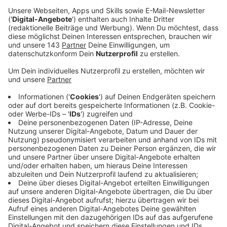
Checkliste: Die perfekte Hunde-
Reiseapotheke
Anzeige
Damit ihr nichts vergesst, hier die kompakte Übersicht:
Anzeige
Verbandsmaterial
Anzeige
Sterile Kompressen (
hier klicken
*)
Mullbinden
selbsthaftende Vebandbinden (
hier klicken
*)
Verbandsschere (
hier klicken
*)