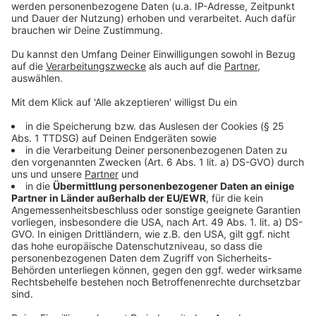
Anzeige
Individuelle Dauermedikamente
Magen-Darm-Präparate (
hier klicken
*)
Elektrolyte
Medikamente gegen Reisekrankheit
Anzeige
Parasiten-Schutz
Anzeige
Zeckenzange (
hier klicken
*)
Flohkamm (
hier klicken
*)
Zecken- und Flohschutz
Anzeige