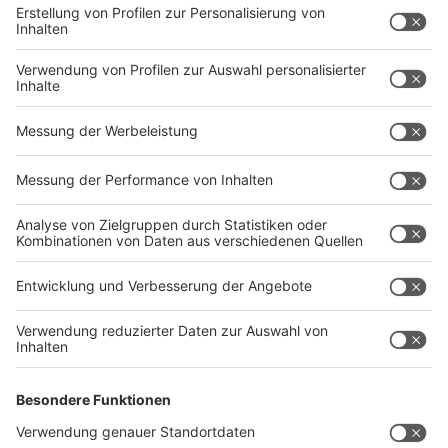
Anzeige
Fazit: Mit der richtigen Hunde-
Reiseapotheke entspannt in den Urlaub
Anzeige
Eine gut ausgestattete
Hunde-Reiseapotheke
gehört zu jedem
Urlaub mit Hund
dazu. Sie hilft euch
dabei, kleinere Verletzungen und gesundheitliche
Probleme schnell zu versorgen und sorgt für mehr
Sicherheit unterwegs. Je besser ihr vorbereitet seid,
desto entspannter könnt ihr euren
Urlaub
gemeinsam
genießen.
Nehmt euch vor jeder
Reise
einige Minuten Zeit, um
eure
Hunde-Reiseapotheke
zu überprüfen, fehlende
Materialien zu ergänzen und die Haltbarkeit von