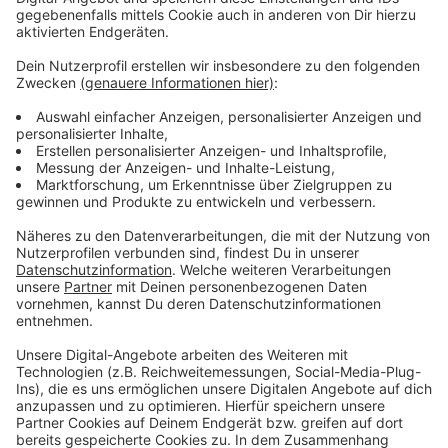
Pflaster
Einmalhandschuhe (
hier klicken
*)
Anzeige
Wundversorgung
Anzeige
Desinfektionsmittel (
hier klicken
*)
Kochsalzlösung
Wundsalbe (
hier klicken
*)
Pfotenbalsam
Anzeige
Medikamente