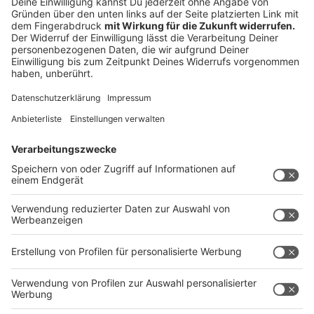
Notfallausrüstung
Anzeige
Fieberthermometer
Rettungsdecke
Taschenlampe
Kühlkompressen
Maulschlaufe
Anzeige
©
Vasyl | AdobeStock_383268223
Urlaub mit Hund