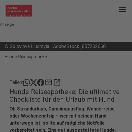
menu
Anzeige
©
Soloviova Liudmyla | AdobeStock_857202660
Hunde-Reiseapotheke
mail
open_in_new
Teilen:
Hunde-Reiseapotheke: Die ultimative
Checkliste für den Urlaub mit Hund
Ob Strandurlaub, Campingausflug, Wanderreise
oder Wochenendtrip – wer mit seinem
Hund
unterwegs ist, sollte auf mögliche Notfälle
vorbereitet sein. Eine gut ausgestattete
Hunde-