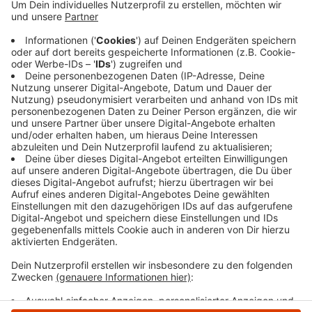
bewerben möchte, muss das vorgeschlagene
Projekt freiwillig umsetzen und damit besonders
zum Klima- und Umweltschutz beitragen. Da kann
es um weniger Energieverbrauch und CO2-Ausstoß
gehen, weniger Plastik und Abfall, mehr
Artenvielfalt, Nachhaltigkeit oder einen
bewussteren Umgang mit Ressourcen.
Veröffentlicht:
Freitag, 03.07.2026 14:40
Anzeige
Anzeige