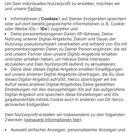
Firmen die hohen Preise für Energie und
Rohstoffe, zu viel Bürokratie und die unsichere
politische Lage in Berlin. Das zeigt sich auch auf
dem Arbeitsmarkt: Bei uns im Kreis plant fast ein
Drittel der befragten Betriebe, in der nächsten
Zeit Stellen abzubauen. Nur noch knapp 11
Prozent rechnen damit, dass die Geschäfte in den
kommenden Monaten besser laufen.
Veröffentlicht:
Mittwoch, 13.05.2026 05:57
Anzeige
Anzeige