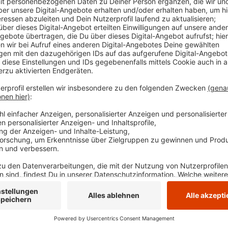
Tat geäußert: Man bedaure den Vorfall. Die Bes
würden seit Jahrzehnten friedlich und verantwort
es - bis auf den Messerangriff - friedlich gewesen
Festtagen entgegen.
Veröffentlicht:
Freitag, 15.05.2026 05:44
Anzeige