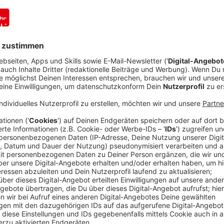
Das steckt hinter "Radeln ohne Alter"
Anzeige
Das Fahren ist zweitrangig.
Anzeige
Zusammen Spaß haben, eine gute Zeit verbringen, de
beschreibt Organisator Bernd Lauenroth das Projekt. 
auf Unterstützung angewiesen sind, aber auch an jü
fahren die Rikschas der ADFC Ortsgruppe Hattingen 
seitdem wächst die Nachfrage stetig. Deshalb wurde 
1.400 Euro in Auftrag gegeben. Finanziert wird das 