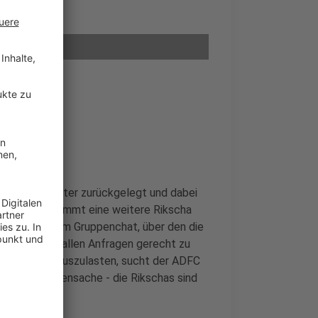
3.957 Kilometer zurückgelegt und dabei
Ende April kommt eine weitere Rikscha
 aktuell in dem Gruppenchat, über den die
gestellt. Um allen Anfragen gerecht zu
ikschas voll auszulasten, sucht der ADFC
 übrigens Nebensache - die Rikschas sind