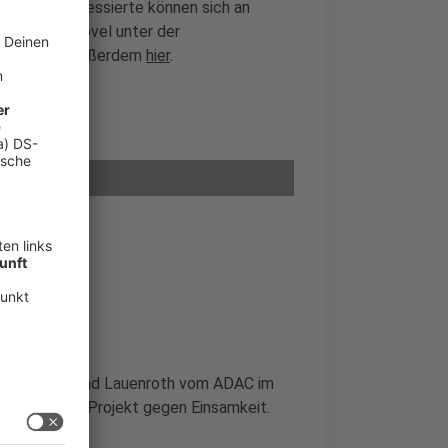
lung. Interessierte können sich an
 / Sprockhövel unter der
os gibt es außerdem
hier
.
en, betont Bernd Lauenroth vom ADAC im
sei auch ein Projekt gegen Einsamkeit.