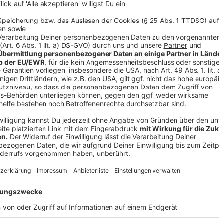
Wer das Team verstärken möchte, bekommt eine Schu
Bernd Lauenroth vom ADFC der Ortsgruppe Hattingen
Telefonnummer: 0170 3333453 wenden. Weitere Inf
Anzeige
©
ADFC EN-Kreis
Anzeige
"Mehr als ein kostenloser Fahrservice"
Anzeige
Von dem Projekt profitieren auch die Ehrenamtlich
Gespräch mit Radio Ennepe Ruhr. "Radeln ohne Alter" 
Zum Beispiel für Rentnerinnen und Rentner.