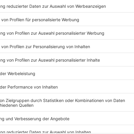
Diese Freude, die man dann spürt, wenn man auf d
Menschen fährt, das sind unglaubliche Glücksmom
also, es steckt sich gegenseitig an und das ist ei
Anzeige
Rikscha 2
Anzeige