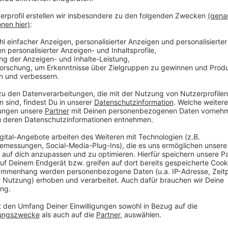
Anzeige
©
ADFC EN-Kreis
Anzeige
Glücksbringer aus dem EN-Kreis gesucht
Anzeige
Vier Rikschas haben im vergangenen Jahr insgesamt 
950 Gäste gefahren. Zum Start der neuen Saison ab 
dazu - und noch mehr Fahrten. 46 Ehrenamtliche sind
Kommunikation läuft. Das Team ist bereits stark auf
werden, die Wartezeiten zu verkürzen und die fünf R
jetzt weitere Unterstützung. Sportlichkeit ist dabei
motorisiert.