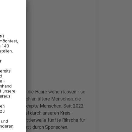
n Wind durch die Haare wehen lassen - so
Es richtet sich an ältere Menschen, die
ngere, gehandicapte Menschen. Seit 2022
/ Sprockhövel durch unseren Kreis -
jetzt die mittlerweile fünfte Rikscha für
Projekt komplett durch Sponsoren.