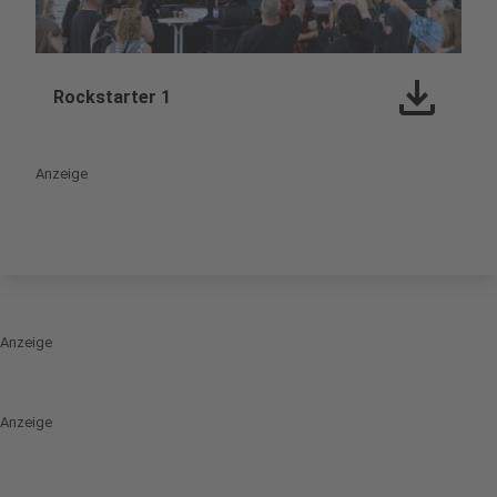
download
play_circle
Rockstarter 1
Anzeige
Anzeige
Anzeige