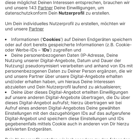
Veröffentlicht:
Sonntag, 28.09.2025 22:04
Anzeige
Stichwahl Herdecke: Wer wird
Bürgermeister?
Anzeige
Die Menschen in Herdecke haben gewählt: Neue
Bürgermeisterin ist Iris Stalzer von der SPD. Sie hat
sich in der Stichwahl gegen ihren Konkurrenten
durchgesetzt und zieht damit ins Herdecker Rathaus
ein. Das Ergebnis der Bürgermeister-Stichwahl in
Herdecke gibt es hier in der Nachlese.