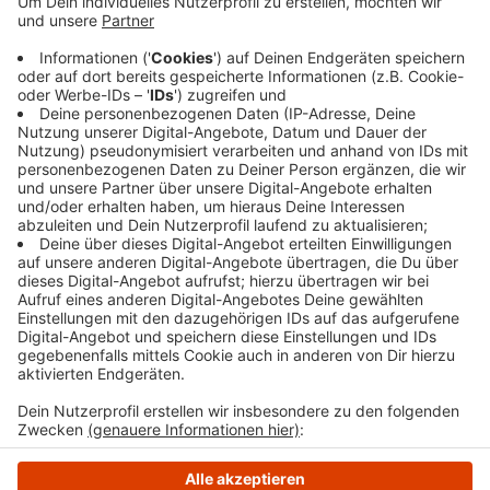
Moltkestraße sind keine Flomarktfläche mehr. Die
Stände werden an der Römerstrasse und auf dem
Sparkassenparkplatz stehen. Pro laufenden Meter
kostet der Stand 16 Euro, für Kinder 5 Euro.
Parallel zum Flohmarkt am 5. Mai öffnen in der
Schwelmer Innenstadt die Geschäfte.
Veröffentlicht:
Donnerstag, 14.03.2024 07:03
Anzeige
Anzeige
Anzeige