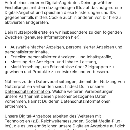
Anzeige
Auch in der Gastronomie ist die Stimmung
verhalten
Anzeige
Kann ich mir einen Restaurant-Besuch noch leisten?
Immer mehr Menschen beantworten das mit "nein" -
davon geht der Hotel- und Gaststättenverband bei
uns aus. Die Menschen sind vorsichtig und sparen als
erstes beim auswärts Essen gehen, heißt es. Der
Umsatz sei weiter leicht zurückgegangen. Und damit
seien die Gaststätten nicht alleine, sagt Tobias Prinz
von der SIHK: