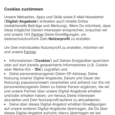
liegt das Minus inflationsbereinigt bei etwa 15
Prozent. Auch Tobias Prinz von der SIHK spricht
von einer angespannten Lage:
Speziell unter Druck ist die Branche der
Industrie. Die merkt es aktuell noch am
stärksten. Dem Handel geht es da schon ein
Bisschen besser und ja, die besten
konjunkturellen Zahlen kriegen wir aktuell
aus dem Bereich der Dienstleistungen
gespiegelt.
Zum Jahresbeginn gab es laut SIHK aber in vielen
Bereichen positive Signale. Die
Zukunftserwartungen bei den Unternehmen sind
auf den höchsten Stand seit drei Jahren
geklettert.
Veröffentlicht:
Mittwoch, 18.03.2026 05:57