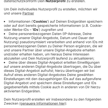
ab August wird. Mitte Februar werden die
Aufnahmebescheide von den Schulen verschickt.
An der Dorf-, Brenschen- und Pferdebachschule
wurden mehr Kinder angemeldet als aufgenommen
werden konnten. Einige Kinder wurden - nach
Beratungen - an anderen Schulen angemeldet. Ziel
sei es immer, jedes Kind wohnortnah und
wunschgerecht unterzubringen, so die Stadt.
Beispielsweise die Hellwegschule nimmt auf
eigenen Wunsch drei Kinder mehr auf. Zu den
knapp 800 Anmeldungen an den Wittener
Grundschulen sind die Zahlen der Privatschulen
nicht mit eingerechnet, heißt es von der Stadt.
Veröffentlicht:
Donnerstag, 06.02.2025 16:09
Anzeige