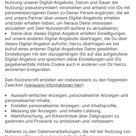
Anzeige
Blicke richten sich nach Düsseldorf
Anzeige
Dabei wird immer häufiger nach Düsseldorf geschaut.
Narciandi hat Wüst vergangene Woche auf seiner
Reise nach Polen begleitet und kommt zu einem
positiven Urteil: „Er war dort in heikler diplomatischer
Mission unterwegs, und er hat das gut gemacht." Hinzu
kommt: Wüst regiert seit 2022 erfolgreich mit den
Grünen - ein Koalitionsmodell, das in der CDU
angesichts möglicher künftiger
Bündniskonstellationen zunehmend attraktiv wirkt.
Viele in der Partei bereuten laut Narciandi, die Grünen