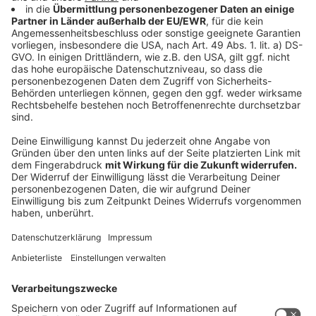
halte ich im Moment für nicht sehr wahrscheinlich", so
der Journalist.
Anzeige
Wüsts Chance liegt in der Zukunft
Anzeige
Das wahrscheinlichere Szenario für Wüst als
Regierungschef im Bund sieht Narciandi bei der
nächsten regulären Bundestagswahl: „Was
wahrscheinlicher ist, ist dass Merz bei der nächsten
Bundestagswahl nicht mehr antritt und dann Wüst
aufgestellt wird." Gewinne Wüst die Landtagswahl
2027 in NRW, hätte er zudem ein starkes Argument als
Kanzlerkandidat in der Hand - ein glänzendes
Arbeitszeugnis aus dem bevölkerungsreichsten