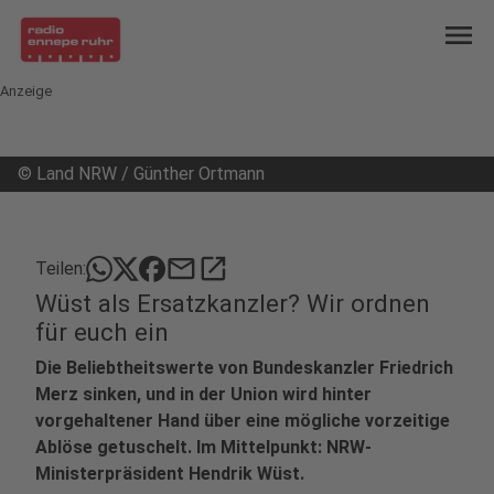
menu
Anzeige
©
Land NRW / Günther Ortmann
mail
open_in_new
Teilen:
Wüst als Ersatzkanzler? Wir ordnen
für euch ein
Die Beliebtheitswerte von Bundeskanzler Friedrich
Merz sinken, und in der Union wird hinter
vorgehaltener Hand über eine mögliche vorzeitige
Ablöse getuschelt. Im Mittelpunkt: NRW-
Ministerpräsident Hendrik Wüst.