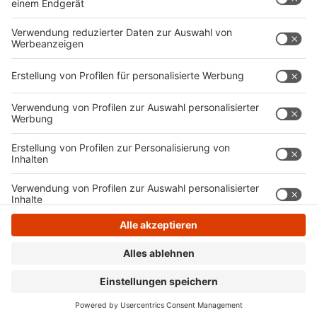
Bundesland. Der Ministerpräsident selbst hält sich
bedeckt. Doch wie er schon 2024 betonte: Man solle
niemals nie sagen.
Anzeige
Anzeige
Anzeige
Anzeige