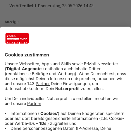
Veröffentlicht:
Donnerstag, 28.05.2026 14:43
Anzeige
Tuscheln in Berlin
Anzeige
In manchen Führungszirkeln von CDU und CSU wächst
die Unzufriedenheit mit Friedrich Merz. Es sind nicht
nur schlechte Umfragewerte, die für Unmut sorgen.
Der Kanzler hat zuletzt kaum ein Fettnäpfchen
ausgelassen, wie José Narciandi, Leiter unseres
Landtagsstudios, einschätzt. „Es ist total verständlich,
dass man in der CDU und auch in der CSU überhaupt
nicht zufrieden ist mit Friedrich Merz", sagt der Politik-
Experte.