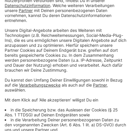
im Wahlkampf so schlecht gemacht zu haben.
Anzeige
Wie wahrscheinlich ist ein Wechsel?
Anzeige
So verlockend das Szenario für manche klingen mag -
Narciandi dämpft die Erwartungen: „Zum jetzigen
Zeitpunkt ist das eher unwahrscheinlich." Wüst bereite
sich auf die NRW-Landtagswahl im April 2027 vor. Ein
Wechsel nach Berlin würde der CDU in NRW ihr
wichtigstes Zugpferd nehmen. Zudem wäre der
verfassungsrechtliche Weg kompliziert: Merz müsste
entweder freiwillig zurücktreten, es müsste ein
Misstrauensvotum im Bundestag geben oder
Neuwahlen ausgerufen werden. „Alle drei Szenarien