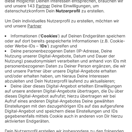
das Smartphone über körperliche
Herausforderungen bis hin zu entspannenden
Freizeitaktivitäten – hier gibt es für jeden etwas.
Lasst Euch von uns inspirieren und entdeckt neue
Möglichkeiten, Eure Freizeit sinnvoll und aktiv zu
gestalten!
Veröffentlicht:
Mittwoch, 21.12.2022 16:33
Anzeige
Essen und Trinken
Freizeit und Fitness
Gesundheit
Umwelt und Wohnen